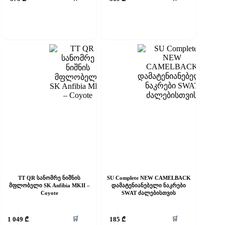
as
has
ultiple
multiple
riants.
variants.
he
The
ptions
options
ay
may
e
be
hosen
chosen
n
on
he
the
roduct
product
age
page
TT QR სანომრე ნიშნის
SU Complete NEW CAMELBACK
მფლობელი SK Anfibia MKII –
დამატენიანებელი ნაკრები
Coyote
SWAT ძალებისთვის
his
This
🛒
🛒
1 049
₾
185
₾
roduct
product